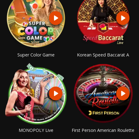
Super Color Game
Korean Speed Baccarat A
MONOPOLY Live
First Person American Roulette