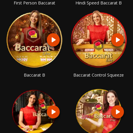
First Person Baccarat
Hindi Speed Baccarat B
Baccarat B
Baccarat Control Squeeze