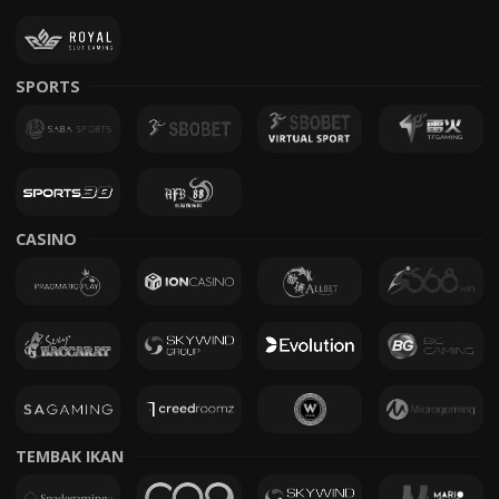
SPORTS
CASINO
TEMBAK IKAN