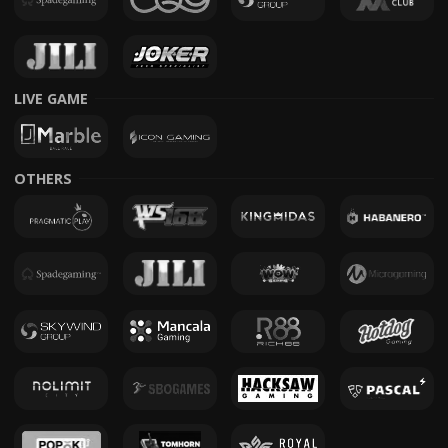
LIVE GAME
OTHERS