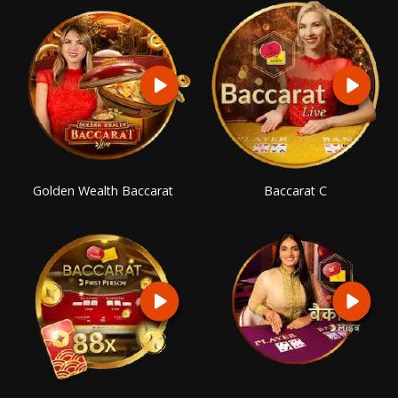
Golden Wealth Baccarat
Baccarat C