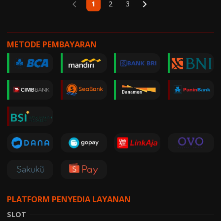
1
2
3
METODE PEMBAYARAN
PLATFORM PENYEDIA LAYANAN
SLOT