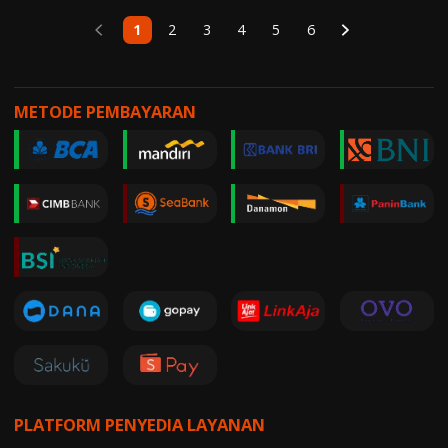
1
2
3
4
5
6
METODE PEMBAYARAN
PLATFORM PENYEDIA LAYANAN