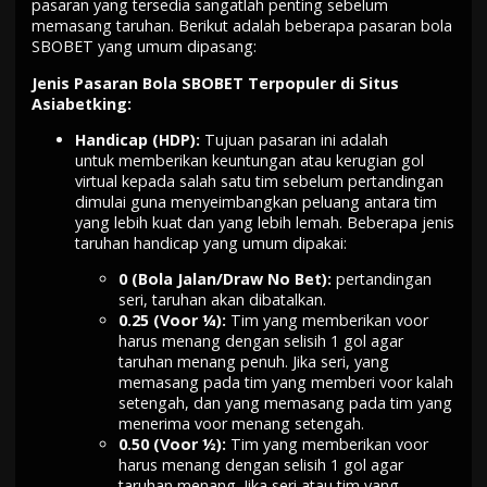
pasaran yang tersedia sangatlah penting sebelum
memasang taruhan. Berikut adalah beberapa pasaran bola
SBOBET yang umum dipasang:
Jenis Pasaran Bola SBOBET Terpopuler di Situs
Asiabetking:
Handicap (HDP):
Tujuan pasaran ini adalah
untuk memberikan keuntungan atau kerugian gol
virtual kepada salah satu tim sebelum pertandingan
dimulai guna menyeimbangkan peluang antara tim
yang lebih kuat dan yang lebih lemah. Beberapa jenis
taruhan handicap yang umum dipakai:
0 (Bola Jalan/Draw No Bet):
pertandingan
seri, taruhan akan dibatalkan.
0.25 (Voor ¼):
Tim yang memberikan voor
harus menang dengan selisih 1 gol agar
taruhan menang penuh. Jika seri, yang
memasang pada tim yang memberi voor kalah
setengah, dan yang memasang pada tim yang
menerima voor menang setengah.
0.50 (Voor ½):
Tim yang memberikan voor
harus menang dengan selisih 1 gol agar
taruhan menang. Jika seri atau tim yang