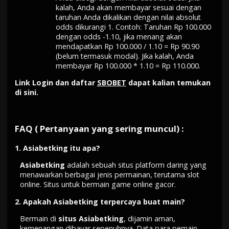
kalah, Anda akan membayar sesuai dengan
taruhan Anda dikalikan dengan nilai absolut
odds dikurangi 1. Contoh: Taruhan Rp 100.000
dengan odds -1.10, jika menang akan
mendapatkan Rp 100.000 / 1.10 = Rp 90.90
(belum termasuk modal). Jika kalah, Anda
membayar Rp 100.000 * 1.10 = Rp 110.000.
Link Login dan daftar
SBOBET
dapat kalian temukan
di sini.
FAQ ( Pertanyaan yang sering muncul) :
1.
Asiabetking itu apa?
Asiabetking
adalah sebuah situs platform daring yang
menawarkan berbagai jenis permainan, terutama slot
online. Situs untuk bermain game online gacor.
2.
Apakah Asiabetking terpercaya buat main?
Bermain di
situs Asiabetking
, dijamin aman,
kemenangan dibayar sepenuhnya. Data para pemain