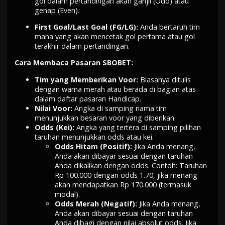
gol dalam pertandingan akan ganjil (Odd) atau
genap (Even).
First Goal/Last Goal (FG/LG):
Anda bertaruh tim
mana yang akan mencetak gol pertama atau gol
terakhir dalam pertandingan.
Cara Membaca Pasaran SBOBET:
Tim yang Memberikan Voor:
Biasanya ditulis
dengan warna merah atau berada di bagian atas
dalam daftar pasaran Handicap.
Nilai Voor:
Angka di samping nama tim
menunjukkan besaran voor yang diberikan.
Odds (Kei):
Angka yang tertera di samping pilihan
taruhan menunjukkan odds atau kei.
Odds Hitam (Positif):
Jika Anda menang,
Anda akan dibayar sesuai dengan taruhan
Anda dikalikan dengan odds. Contoh: Taruhan
Rp 100.000 dengan odds 1.70, jika menang
akan mendapatkan Rp 170.000 (termasuk
modal).
Odds Merah (Negatif):
Jika Anda menang,
Anda akan dibayar sesuai dengan taruhan
Anda dibagi dengan nilai absolut odds. Jika