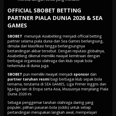
OFFICIAL SBOBET BETTING
PARTNER PIALA DUNIA 2026 & SEA
GAMES
SBOBET
menunjuk Asiabetking menjadi official betting
partner selama piala dunia dan Sea Games berlangsung,
dimulai dari klasifikasi hingga berlangsungnya
bertandingan akbar tersebut. Dengan reputasi globalnya,
Asiabetking dikenal memiliki riwayat kemitraan dengan
berbagai organisasi olahraga dan klub sepak bola
terkemuka di dunia juga.
SBOBET
pun memiliki riwayat menjadi
sponsor
dan
partner taruhan resmi
bagi berbagai klub sepak bola
ternama, terutama di SEA GAMES, Liga Primer Inggris dan
liga-liga lain di Eropa serta Asia, khususnya menjelang
PIala
Dunia 2026
ini.
Sebagai penggemar taruhan olahraga daring yang
populer, pilihan pasaran bola (odds) untuk setiap
pertandingan merupakan langkah awal, mempelajari