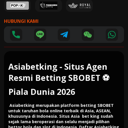
HUBUNGI KAMI
Asiabetking - Situs Agen
Resmi Betting SBOBET ⚽
Piala Dunia 2026
Asiabetking
merupakan platform betting SBOBET
untuk
taruhan bola online
terbaik di Asia, ASEAN,
khususnya di Indonesia. Situs Asia bet king sudah
sejak lama beroperasi dan selalu menjadi pilihan
bettor bola dan slot di Indonesia.
Daftar Asiabetking