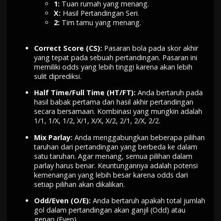
1:
Tuan rumah yang menang.
X:
Hasil Pertandingan Seri.
2:
Tim tamu yang menang.
Correct Score (CS):
Pasaran bola pada skor akhir
yang tepat pada sebuah pertandingan. Pasaran ini
memiliki odds yang lebih tinggi karena akan lebih
sulit diprediksi.
Half Time/Full Time (HT/FT):
Anda bertaruh pada
hasil babak pertama dan hasil akhir pertandingan
secara bersamaan. Kombinasi yang mungkin adalah
1/1, 1/X, 1/2, X/1, X/X, X/2, 2/1, 2/X, 2/2.
Mix Parlay:
Anda menggabungkan beberapa pilihan
taruhan dari pertandingan yang berbeda ke dalam
satu taruhan. Agar menang, semua pilihan dalam
parlay harus benar. Keuntungannya adalah potensi
kemenangan yang lebih besar karena odds dari
setiap pilihan akan dikalikan.
Odd/Even (O/E):
Anda bertaruh apakah total jumlah
gol dalam pertandingan akan ganjil (Odd) atau
genap (Even).