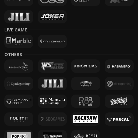
LIVE GAME
OTHERS