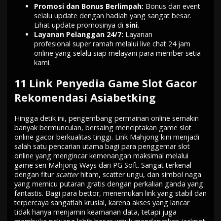
Promosi dan Bonus Berlimpah:
Bonus dan event
selalu update dengan hadiah yang sangat besar.
Lihat update promosinya di
sini
.
Layanan Pelanggan 24/7:
Layanan
profesional super ramah melalui live chat 24 jam
online yang selalu siap melayani para member setia
kami.
11 Link Penyedia Game Slot Gacor
Rekomendasi Asiabetking
Hingga detik ini, pengembang permainan online semakin
banyak bermunculan, bersaing menciptakan
game slot
online gacor
berkualitas tinggi. Link Mahjong kini menjadi
salah satu pencarian utama bagi para penggemar slot
online yang mengincar kemenangan maksimal melalui
game seri Mahjong Ways dari PG Soft. Sangat terkenal
dengan fitur
scatter
hitam, scatter ungu, dan simbol naga
yang memicu putaran gratis dengan perkalian ganda yang
fantastis. Bagi para bettor, menemukan link yang stabil dan
terpercaya sangatlah krusial, karena akses yang lancar
tidak hanya menjamin keamanan data, tetapi juga