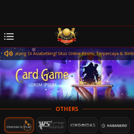
t Datang Di
Asiabetking
! Situs Online Resmi, Terpercaya & Berlise
OTHERS