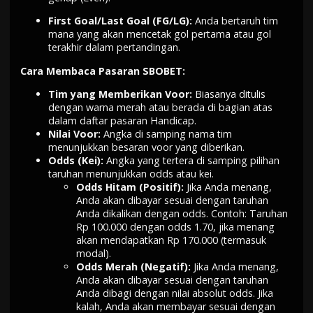
First Goal/Last Goal (FG/LG):
Anda bertaruh tim
mana yang akan mencetak gol pertama atau gol
terakhir dalam pertandingan.
Cara Membaca Pasaran SBOBET:
Tim yang Memberikan Voor:
Biasanya ditulis
dengan warna merah atau berada di bagian atas
dalam daftar pasaran Handicap.
Nilai Voor:
Angka di samping nama tim
menunjukkan besaran voor yang diberikan.
Odds (Kei):
Angka yang tertera di samping pilihan
taruhan menunjukkan odds atau kei.
Odds Hitam (Positif):
Jika Anda menang,
Anda akan dibayar sesuai dengan taruhan
Anda dikalikan dengan odds. Contoh: Taruhan
Rp 100.000 dengan odds 1.70, jika menang
akan mendapatkan Rp 170.000 (termasuk
modal).
Odds Merah (Negatif):
Jika Anda menang,
Anda akan dibayar sesuai dengan taruhan
Anda dibagi dengan nilai absolut odds. Jika
kalah, Anda akan membayar sesuai dengan