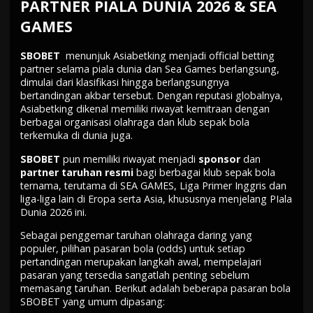
PARTNER PIALA DUNIA 2026 & SEA
GAMES
SBOBET
menunjuk Asiabetking menjadi official betting
partner selama piala dunia dan Sea Games berlangsung,
dimulai dari klasifikasi hingga berlangsungnya
bertandingan akbar tersebut. Dengan reputasi globalnya,
Asiabetking dikenal memiliki riwayat kemitraan dengan
berbagai organisasi olahraga dan klub sepak bola
terkemuka di dunia juga.
SBOBET
pun memiliki riwayat menjadi
sponsor
dan
partner taruhan resmi
bagi berbagai klub sepak bola
ternama, terutama di SEA GAMES, Liga Primer Inggris dan
liga-liga lain di Eropa serta Asia, khususnya menjelang
PIala
Dunia 2026
ini.
Sebagai penggemar taruhan olahraga daring yang
populer, pilihan pasaran bola (odds) untuk setiap
pertandingan merupakan langkah awal, mempelajari
pasaran yang tersedia sangatlah penting sebelum
memasang taruhan. Berikut adalah beberapa pasaran bola
SBOBET yang umum dipasang: