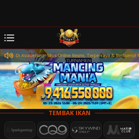
ang Di
Asiabetking
! Situs Online Resmi, Terpercaya & Berlisensi! N
TEMBAK IKAN