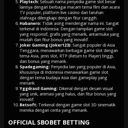
Playtech:
Sebuah nama penyedia game slot besar
lainnya dengan berbagai macam tema film dan acara
TV populer, platform live casino dan taruhan
olahraga dilengkapi dengan fitur canggih.
Habanero:
Tidak asing mendengar nama ini. Sangat
terkenal di Indonesia. Dengan tampilan game slot
yang responsif, grafis yang menarik, antarmuka yang
mudah dan fitur bonus yang inovatif.
Joker Gaming
(Joker123):
Sangat populer di Asia
Tenggara, menawarkan berbagai game slot dengan
tema Asia, jenis slot, RTP (Return to Player) tinggi,
dan bonus yang menarik.
Spadegaming:
Penyedia lain yang populer di Asia,
khususnya di Indonesia menawarkan game slot
dengan tema budaya Asia dan gameplay yang
menarik.
Yggdrasil Gaming:
Dikenal dengan desain visual
yang unik, animasi yang halus, dan fitur bonus yang
inovatif.
Betsoft:
Terkenal dengan game slot 3D sinematik
mereka dengan cerita yang menarik.
OFFICIAL SBOBET BETTING