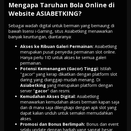
Mengapa
Taruhan Bola Online di
Website ASIABETKING
?
Sebagai wadah digital untuk bermain yang bernaung di
bawah lisensi i-Gaming, situs Asiabetking menawarkan
banyak keuntungan, diantaranya:
Akses ke Ribuan Galeri Permainan:
Asiabetking
merupakan pusat penyedia permainan slot online.
Hanya perlu 1ID untuk akses ke semua galeri
permainan.
Potensi Kemenangan (Gacor) Tinggi:
Istilah
"gacor" yang kerap dikaitkan dengan platform slot
daring yang dianggap mudah menang. Di
Asiabetking
yang merupakan platform dengan
server "
gacor
" dan resmi.
Kemudahan Akses Digital:
Asiabetking
menawarkan kemudahan akses bermain kapan saja
dan di mana saja dilengkapi dengan apk slot yang
dapat kalian unduh untuk semakin memudahkan
akses.
Promosi dan Bonus Berlimpah:
Bonus dan event
selalu update dengan hadiah yang sangat besar.