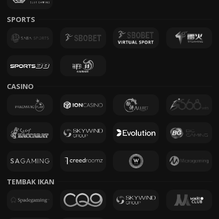
SPORTS
CASINO
TEMBAK IKAN