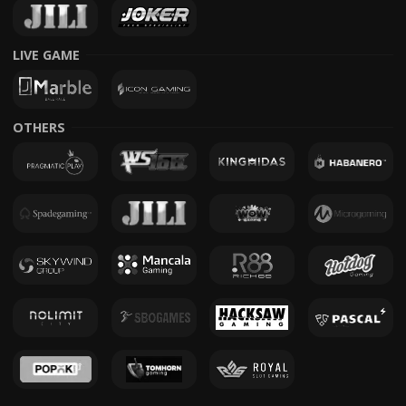
LIVE GAME
OTHERS