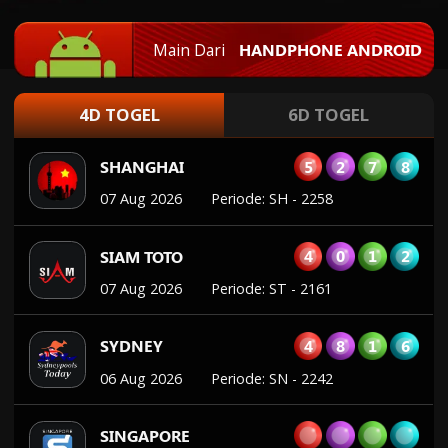
06 Aug 2026
Periode
:
HK
-
2236
Main Dari
HANDPHONE ANDROID
5
2
7
8
SHANGHAI
07 Aug 2026
Periode
:
SH
-
2258
4D TOGEL
6D TOGEL
4
0
1
2
SIAM TOTO
07 Aug 2026
Periode
:
ST
-
2161
4
8
1
6
SYDNEY
06 Aug 2026
Periode
:
SN
-
2242
SINGAPORE
06 Aug 2026
Periode
:
SGP
-
1854
6
1
2
9
SAIGON