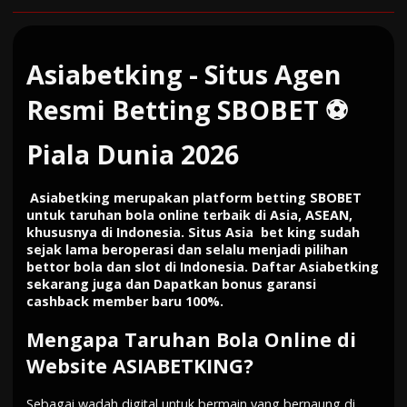
Asiabetking - Situs Agen
Resmi Betting SBOBET ⚽
Piala Dunia 2026
Asiabetking
merupakan platform betting SBOBET
untuk
taruhan bola online
terbaik di Asia, ASEAN,
khususnya di Indonesia. Situs Asia bet king sudah
sejak lama beroperasi dan selalu menjadi pilihan
bettor bola dan slot di Indonesia.
Daftar Asiabetking
sekarang juga dan Dapatkan bonus garansi
cashback member baru 100%.
Mengapa
Taruhan Bola Online di
Website ASIABETKING
?
Sebagai wadah digital untuk bermain yang bernaung di