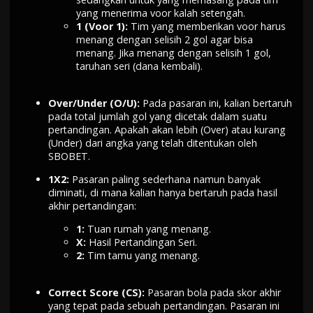
yang menerima voor kalah setengah.
1 (Voor 1):
Tim yang memberikan voor harus
menang dengan selisih 2 gol agar bisa
menang. Jika menang dengan selisih 1 gol,
taruhan seri (dana kembali).
Over/Under (O/U):
Pada pasaran ini, kalian bertaruh
pada total jumlah gol yang dicetak dalam suatu
pertandingan. Apakah akan lebih (Over) atau kurang
(Under) dari angka yang telah ditentukan oleh
SBOBET.
1X2:
Pasaran paling sederhana namun banyak
diminati, di mana kalian hanya bertaruh pada hasil
akhir pertandingan:
1:
Tuan rumah yang menang.
X:
Hasil Pertandingan Seri.
2:
Tim tamu yang menang.
Correct Score (CS):
Pasaran bola pada skor akhir
yang tepat pada sebuah pertandingan. Pasaran ini