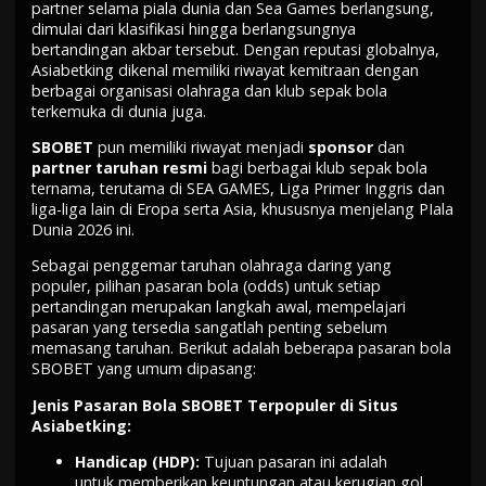
partner selama piala dunia dan Sea Games berlangsung,
dimulai dari klasifikasi hingga berlangsungnya
bertandingan akbar tersebut. Dengan reputasi globalnya,
Asiabetking dikenal memiliki riwayat kemitraan dengan
berbagai organisasi olahraga dan klub sepak bola
terkemuka di dunia juga.
SBOBET
pun memiliki riwayat menjadi
sponsor
dan
partner taruhan resmi
bagi berbagai klub sepak bola
ternama, terutama di SEA GAMES, Liga Primer Inggris dan
liga-liga lain di Eropa serta Asia, khususnya menjelang
PIala
Dunia 2026
ini.
Sebagai penggemar taruhan olahraga daring yang
populer, pilihan pasaran bola (odds) untuk setiap
pertandingan merupakan langkah awal, mempelajari
pasaran yang tersedia sangatlah penting sebelum
memasang taruhan. Berikut adalah beberapa pasaran bola
SBOBET yang umum dipasang:
Jenis Pasaran Bola SBOBET Terpopuler di Situs
Asiabetking:
Handicap (HDP):
Tujuan pasaran ini adalah
untuk memberikan keuntungan atau kerugian gol