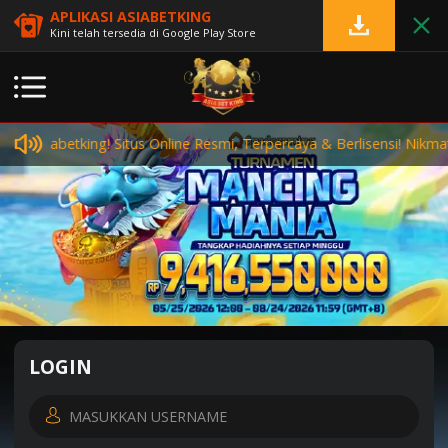
APLIKASI ASIABETKING
Kini telah tersedia di Google Play Store
i
Asiabetking
! Situs Online Resmi, Terpercaya & Berlisensi! Nikmati
LOGIN