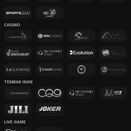
CASINO
TEMBAK IKAN
LIVE GAME