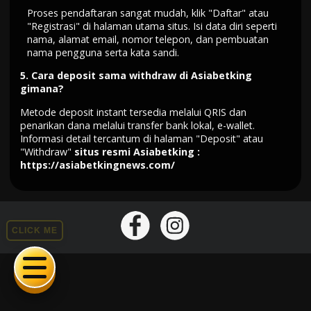
Proses pendaftaran sangat mudah, klik "Daftar" atau
"Registrasi" di halaman utama situs. Isi data diri seperti
nama, alamat email, nomor telepon, dan pembuatan
nama pengguna serta kata sandi.
5.
Cara deposit sama withdraw di Asiabetking
gimana?
Metode deposit instant tersedia melalui QRIS dan
penarikan dana melalui transfer bank lokal, e-wallet.
Informasi detail tercantum di halaman "Deposit" atau
"Withdraw"
situs resmi Asiabetking :
https://asiabetkingnews.com/
CLICK ME