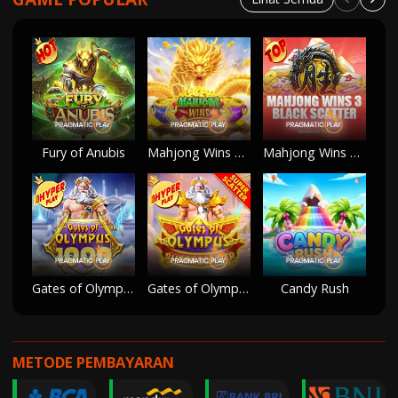
Fury of Anubis
Mahjong Wins Triple Pot
Mahjong Wins 3 - Black Scatter
Gates of Olympus 1000
Gates of Olympus Super Scatter
Candy Rush
METODE PEMBAYARAN