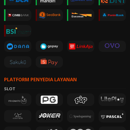
PLATFORM PENYEDIA LAYANAN
SLOT