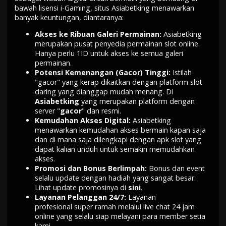
bawah lisensi i-Gaming, situs Asiabetking menawarkan
banyak keuntungan, diantaranya:
Akses ke Ribuan Galeri Permainan:
Asiabetking
merupakan pusat penyedia permainan slot online.
Hanya perlu 1ID untuk akses ke semua galeri
permainan.
Potensi Kemenangan (Gacor) Tinggi:
Istilah
"gacor" yang kerap dikaitkan dengan platform slot
daring yang dianggap mudah menang. Di
Asiabetking
yang merupakan platform dengan
server "
gacor
" dan resmi.
Kemudahan Akses Digital:
Asiabetking
menawarkan kemudahan akses bermain kapan saja
dan di mana saja dilengkapi dengan apk slot yang
dapat kalian unduh untuk semakin memudahkan
akses.
Promosi dan Bonus Berlimpah:
Bonus dan event
selalu update dengan hadiah yang sangat besar.
Lihat update promosinya di
sini
.
Layanan Pelanggan 24/7:
Layanan
profesional super ramah melalui live chat 24 jam
online yang selalu siap melayani para member setia
kami.